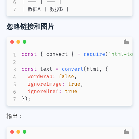
| --- | --- |

| 数据A | 数据B |
忽略链接和图片
const
{
 convert 
}
=
require
(
'html-to-
const
 text 
=
convert
(
html
,
{
wordwrap
:
false
,
ignoreImage
:
true
,
ignoreHref
:
true
}
)
;
输出：