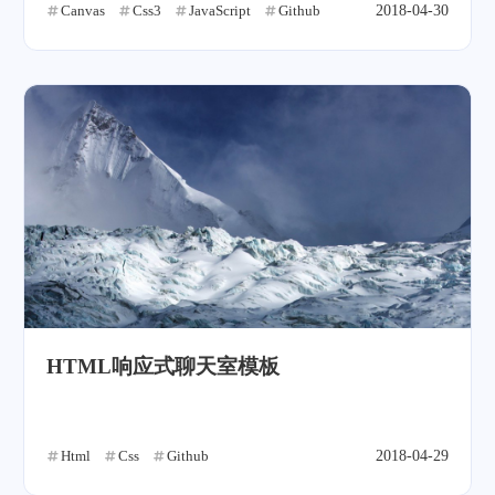
Canvas
Css3
JavaScript
Github
2018-04-30
HTML响应式聊天室模板
Html
Css
Github
2018-04-29